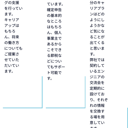
グの支援
分のキャ
ています。
を行ってい
リアプラ
確定申告
ます。
ンはどの
の基本的
キャリア
ようにし
なところ
アップは
ようかな
はもちろ
もちろ
ど気にな
ん、個人
ん、将来
ることが
事業主で
の働き方
出てくる
あるから
についても
と思いま
こそでき
ご提案さ
す。
る節税な
せていた
弊社では
どについ
だいてい
契約して
てもサポー
ます。
いるエン
ト可能で
ジニアの
す。
交流会を
定期的に
設けてお
り、それぞ
れの情報
を交換す
る場を用
意してい