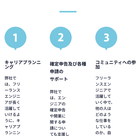
キャリアプランニ
コミュニティへの参
確定申告及び各種
ング
加
申請の
弊社で
フリーラ
サポート
は、フリ
ンスエン
ーランス
ジニアで
弊社で
エンジニ
活躍して
は、エン
アが長く
いく中で、
ジニアの
活躍して
他の人は
確定申告
いけるよ
どのよう
や開業に
うに、キ
な仕事を
関する申
ャリアプ
している
請につい
ランニン
のか、自
ても支援し